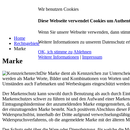
Wir benutzen Cookies
Diese Webseite verwendet Cookies um Authentif
Wenn Sie unsere Webseite verwenden, dann stimme
Home
Weitere Informationen zu unserem Datenschutz erh
Rechtsgebiete
Marke
OK, ich stimme zu
Ablehnen
Weitere Informationen
|
Impressum
Marke
Die Marke dient als Kennzeichen zur Unterschei
werden als Marke Worte, Bilder und Kombinationen von Worten und 
Umständen auch Farbmarken und Werbeslogans eingeschützt werden
Der Markenschutz kann sowohl durch Benutzung als auch durch Eintra
Markenschutzes schwer zu führen ist und den Aufwand einer Marken
Eintragungshindernisse der anzumeldenden Marke entgegenstehen, das
der einzutragenden Marke besteht. Nach positivem Abschluss dieser 
Widerspruchsfrist, innerhalb der Dritte aufgrund verwechselungsfähi
Widerspruchsverfahrens, ob die angemeldete Marke mit der älteren Ma
Der Schutz geht über die Ware oder Dienstleistung, für welche die Mar