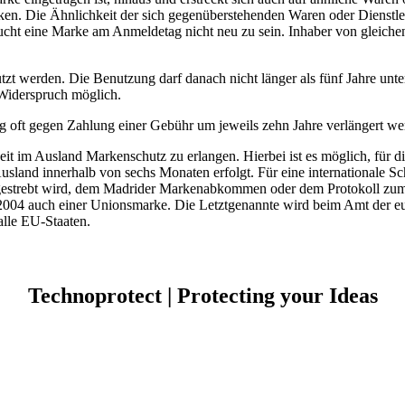
ken. Die Ähnlichkeit der sich gegenüberstehenden Waren oder Dienstle
ht eine Marke am Anmeldetag nicht neu zu sein. Inhaber von gleiche
zt werden. Die Benutzung darf danach nicht länger als fünf Jahre unte
 Widerspruch möglich.
big oft gegen Zahlung einer Gebühr um jeweils zehn Jahre verlängert we
eit im Ausland Markenschutz zu erlangen. Hierbei ist es möglich, für
d innerhalb von sechs Monaten erfolgt. Für eine internationale Schut
z angestrebt wird, dem Madrider Markenabkommen oder dem Protokoll z
r 2004 auch einer Unionsmarke. Die Letztgenannte wird beim Amt der 
 alle EU-Staaten.
Technoprotect | Protecting your Ideas