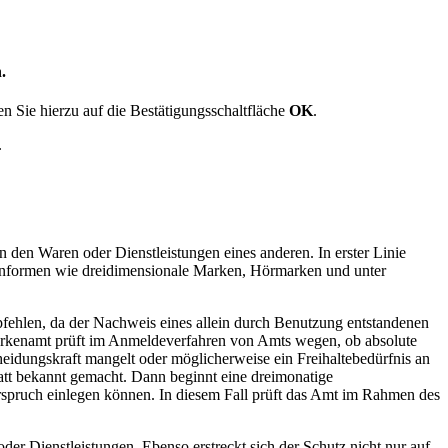
.
 Sie hierzu auf die Bestätigungsschaltfläche
OK
.
.
den Waren oder Dienstleistungen eines anderen. In erster Linie
enformen wie dreidimensionale Marken, Hörmarken und unter
fehlen, da der Nachweis eines allein durch Benutzung entstandenen
arkenamt prüft im Anmeldeverfahren von Amts wegen, ob absolute
idungskraft mangelt oder möglicherweise ein Freihaltebedürfnis an
att bekannt gemacht. Dann beginnt eine dreimonatige
erspruch einlegen können. In diesem Fall prüft das Amt im Rahmen des
der Dienstleistungen. Ebenso erstreckt sich der Schutz nicht nur auf