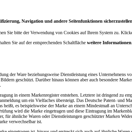
izierung, Navigation und andere Seitenfunktionen sicherzustellen
n Sie bitte der Verwendung von Cookies auf Ihrem System zu. Klicken
alten Sie auf der entsprechenden Schaltfläche
weitere Informationen
dung der Ware beziehungsweise Dienstleistung eines Unternehmens von 
Bildern geschützt. Darüber hinaus können aber auch besondere Mark
.
gung in einem Markenregister entstehen. Letztere ist dringend zu emp
anmeldung um ein Vielfaches übersteigt. Das Deutsche Patent- und M
 heißt, es beispielsweise der Marke an einem Mindestmaß an Untersche
Prüfung wird die Marke eingetragen und diese Eintragung im Markenbl
ger, für ähnliche Waren oder Dienstleistungen geschützter Marken Wid
rke verwechselbar ist.
ke eingetragen ist, hinaus und erstreckt sich auch auf ähnliche Waren o